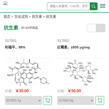
Tog
navi
首页
生化试剂
抗生素
抗生素
>
>
>
抗生素
共
745
件商品
S17001
S17002
利福平，98%
红霉素，≥850 μg/mg
￥30.00
￥50.00
价格：
价格：