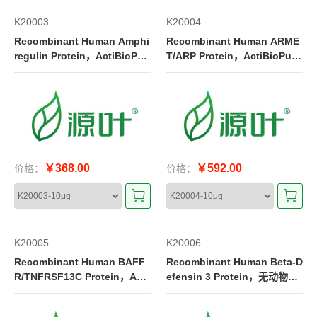
K20003
K20004
Recombinant Human Amphi
Recombinant Human ARME
regulin Protein，ActiBioPur
T/ARP Protein，ActiBioPure
e™, Bioactive, Animal Free,
™, Bioactive, Animal Free, C
Carrier Free, Azide Free, Hig
arrier Free, Azide Free, High
h performance, ≥95%(SDS-P
performance, ≥95%(SDS-PA
AGE&HPLC)
GE&HPLC)
￥368.00
￥592.00
价格：
价格：
K20005
K20006
Recombinant Human BAFF
Recombinant Human Beta-D
R/TNFRSF13C Protein，Acti
efensin 3 Protein，无动物源,
BioPure™, Bioactive, Anima
Carrier Free, 生物活性, ActiBi
l Free, Carrier Free, Azide Fr
oPure™, Azide Free, ≥98%(S