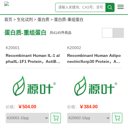
Tog
navi
首页
生化试剂
蛋白质
蛋白质-重组蛋白
>
>
>
蛋白质-重组蛋白
共
4145
件商品
K20001
K20002
Recombinant Human IL-1 al
Recombinant Human Adipo
pha/IL-1F1 Protein，ActiBio
nectin/Acrp30 Protein，Acti
Pure™, Bioactive, Animal Fr
BioPure™, Bioactive, Anima
ee, Carrier Free, Azide Free,
l Free, Carrier Free, Azide Fr
≥95%(SDS-PAGE)
ee, ≥95%(SDS-PAGE)
￥504.00
￥384.00
价格：
价格：