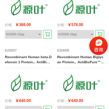
ee, ≥95%(SDS-PAGE)
DS-PAGE&HPLC), 0.5M in T
MF
￥368.00
￥576.00
价格：
价格：
K20007
K20008
Recombinant Human beta-D
Recombinant Human Biglyc
efensin 1 Protein，ActiBioP
an Protein，ActiBioPure™,
ure™, Bioactive, Animal Fre
Bioactive, Animal Free, Carri
e, Carrier Free, Azide Free, H
er Free, Azide Free, High per
igh performance, ≥98%(SDS
formance, ≥95%(SDS-PAGE)
-PAGE&HPLC)
￥640.00
￥640.00
价格：
价格：