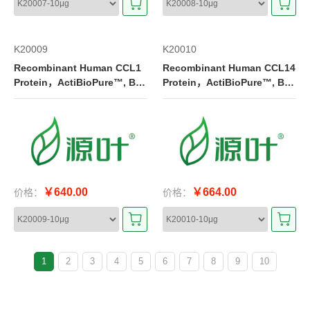
K20009
K20010
Recombinant Human CCL1
Recombinant Human CCL14
Protein，ActiBioPure™, Bio
Protein，ActiBioPure™, Bio
active, Animal Free, Carrier
active, Animal Free, Carrier
Free, Azide Free, High perfo
Free, Azide Free, High perfo
rmance, ≥97%(SDS-PAGE&H
rmance, ≥96%(SDS-PAGE&H
PLC)
PLC)
￥640.00
￥664.00
价格：
价格：
1
2
3
4
5
6
7
8
9
10