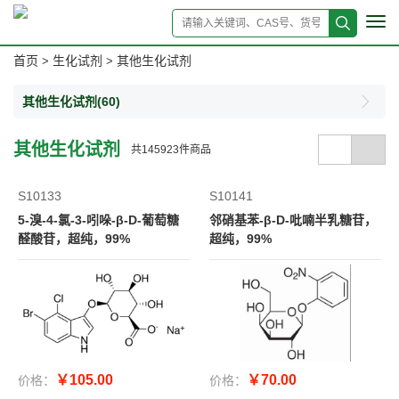
Tog
navi
首页
生化试剂
其他生化试剂
>
>
其他生化试剂
(60)
其他生化试剂
共
145923
件商品
S10133
S10141
5-溴-4-氯-3-吲哚-β-D-葡萄糖
邻硝基苯-β-D-吡喃半乳糖苷，
醛酸苷，超纯，99%
超纯，99%
￥105.00
￥70.00
价格：
价格：