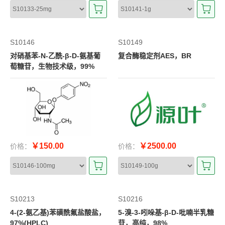
S10146
S10149
对硝基苯-N-乙酰-β-D-氨基葡
复合酶稳定剂AES，BR
萄糖苷，生物技术级，99%
￥150.00
￥2500.00
价格：
价格：
S10213
S10216
4-(2-氨乙基)苯磺酰氟盐酸盐，
5-溴-3-吲哚基-β-D-吡喃半乳糖
97%(HPLC)
苷，高纯，98%