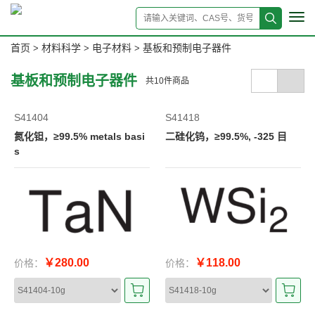
Tog
navi
首页
材料科学
电子材料
基板和预制电子器件
>
>
>
基板和预制电子器件
共
10
件商品
S41404
S41418
氮化钽，≥99.5% metals basi
二硅化钨，≥99.5%, -325 目
s
￥280.00
￥118.00
价格：
价格：