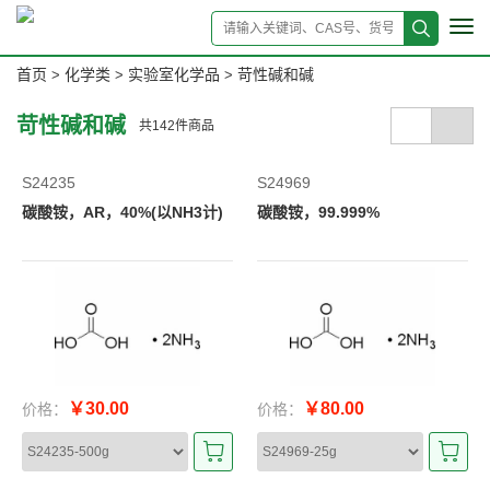
Tog
navi
首页
化学类
实验室化学品
苛性碱和碱
>
>
>
苛性碱和碱
共
142
件商品
S24235
S24969
碳酸铵，AR，40%(以NH3计)
碳酸铵，99.999%
￥30.00
￥80.00
价格：
价格：