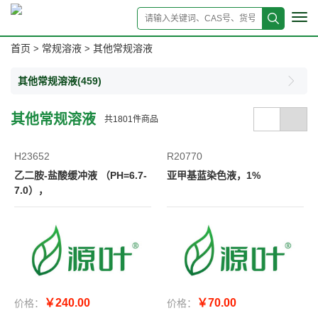
Tog
navi
首页
常规溶液
其他常规溶液
>
>
其他常规溶液
(459)
其他常规溶液
共
1801
件商品
H23652
R20770
乙二胺-盐酸缓冲液 （PH=6.7-
亚甲基蓝染色液，1%
7.0），
￥240.00
￥70.00
价格：
价格：