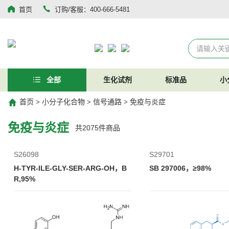
首页
订购/客服：400-666-5481
全部
生化试剂
标准品
小
首页
小分子化合物
信号通路
免疫与炎症
>
>
>
免疫与炎症
共
2075
件商品
S26098
S29701
H-TYR-ILE-GLY-SER-ARG-OH，B
SB 297006，≥98%
R,95%