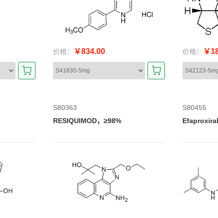
￥834.00
￥18
价格：
价格：
S80363
S80455
RESIQUIMOD，≥98%
Efaproxir