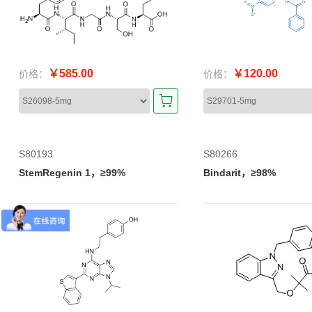
￥585.00
￥120.00
价格：
价格：
S80193
S80266
StemRegenin 1，≥99%
Bindarit，≥98%