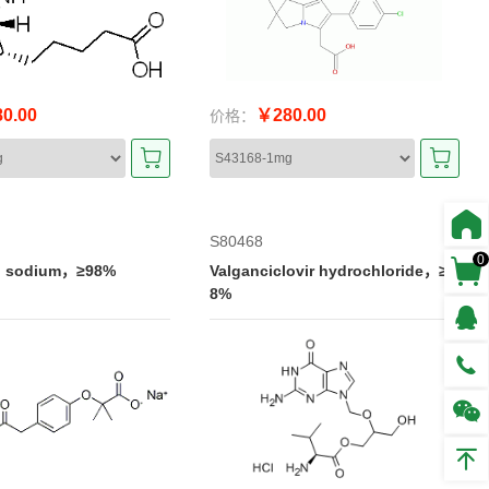
0.00
￥280.00
价格：
S80468
0
al sodium，≥98%
Valganciclovir hydrochloride，≥9
8%