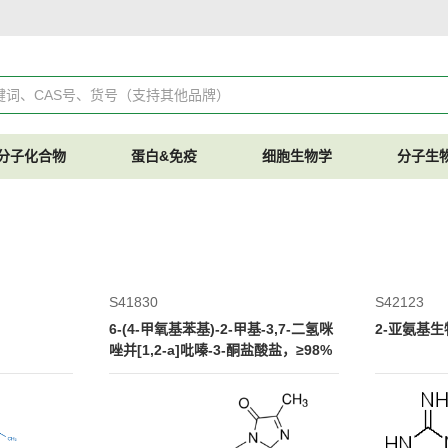
分子化合物
蛋白&免疫
细胞生物学
分子生
S41830
S42123
6-(4-甲氧基苯基)-2-甲基-3,7-二氢咪
2-亚氨基生
唑并[1,2-a]吡嗪-3-酮盐酸盐，≥98%