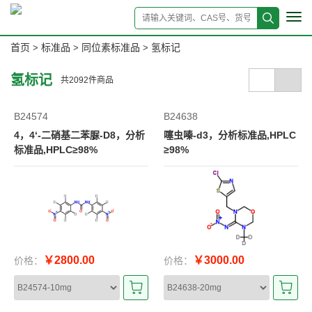
Tog
navi
首页
标准品
同位素标准品
氢标记
>
>
>
氢标记
共
2092
件商品
B24574
B24638
4，4‘-二硝基二苯脲-D8，分析
噻虫嗪-d3，分析标准品,HPLC
标准品,HPLC≥98%
≥98%
￥2800.00
￥3000.00
价格：
价格：