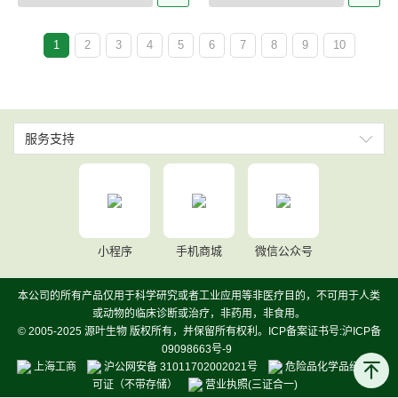
1
2
3
4
5
6
7
8
9
10
服务支持
小程序
手机商城
微信公众号
本公司的所有产品仅用于科学研究或者工业应用等非医疗目的，不可用于人类
或动物的临床诊断或治疗，非药用，非食用。
© 2005-2025 源叶生物 版权所有，并保留所有权利。ICP备案证书号:沪ICP备
09098663号-9
上海工商
沪公网安备 31011702002021号
危险品化学品经营许
可证（不带存储）
营业执照(三证合一)