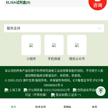
ELISA试剂盒
(0)
服务支持
小程序
手机商城
微信公众号
本公司的所有产品仅用于科学研究或者工业应用等非医疗目的，不可用于人类
或动物的临床诊断或治疗，非药用，非食用。
© 2005-2025 源叶生物 版权所有，并保留所有权利。ICP备案证书号:沪ICP备
09098663号-9
上海工商
沪公网安备 31011702002021号
危险品化学品经营许
可证（不带存储）
营业执照(三证合一)
首页
技术支持
购物车
会员