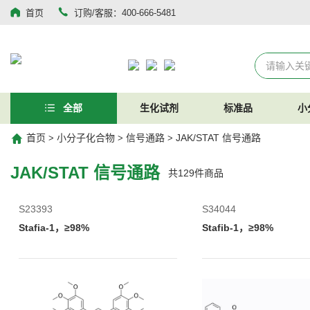
首页
订购/客服：400-666-5481
全部
生化试剂
标准品
小
首页
小分子化合物
信号通路
JAK/STAT 信号通路
>
>
>
JAK/STAT 信号通路
共
129
件商品
S23393
S34044
Stafia-1，≥98%
Stafib-1，≥98%