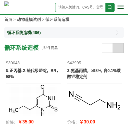
Tog
navi
首页
动物造模试剂
循环系统造模
>
>
循环系统造模
(486)
循环系统造模
共
3
件商品
S30643
S42995
6-正丙基-2-硫代尿嘧啶，BR，
3-氨基丙腈，≥98%, 含0.1%碳
98%
酸钾稳定剂
￥35.00
￥30.00
价格：
价格：