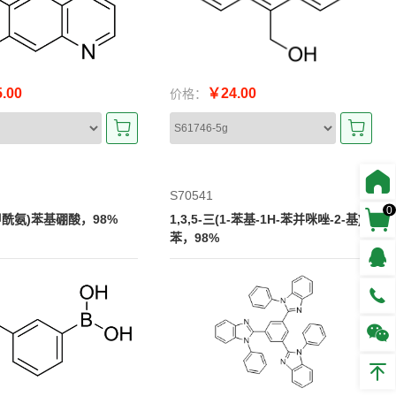
.00
￥24.00
价格：
S70541
0
基甲酰氨)苯基硼酸，98%
1,3,5-三(1-苯基-1H-苯并咪唑-2-基)
苯，98%