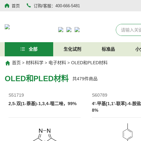
首页
订购/客服：400-666-5481
全部
生化试剂
标准品
小
首页
材料科学
电子材料
OLED和PLED材料
>
>
>
OLED和PLED材料
共
479
件商品
S51719
S60789
2,5-双(1-萘基)-1,3,4-噁二唑，99%
4'-甲基[1,1'-联苯]-4-
8%