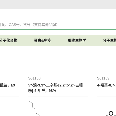
分子化合物
蛋白&免疫
细胞生物学
分子生
S61158
S61159
胺盐酸盐，≥9
5''-溴-3,3''-二辛基-[2,2':5',2''-三噻
4-羟基-6,
吩]-5-甲醛，98%