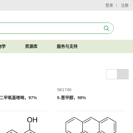
登录
注册
物学
资源库
服务与支持
S61746
7-二甲氧基喹啉，97%
9-蒽甲醇，98%