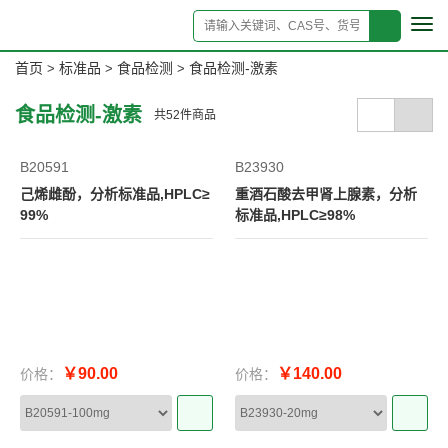
Tog
navi
首页
标准品
食品检测
食品检测-激素
>
>
>
食品检测-激素
共
52
件商品
B20591
B23930
己烯雌酚，分析标准品,HPLC≥
重酒石酸去甲肾上腺素，分析
99%
标准品,HPLC≥98%
￥90.00
￥140.00
价格：
价格：