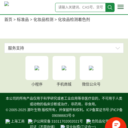
Tog
navi
首页
标准品
化妆品检测
化妆品检测着色剂
>
>
>
服务支持
小程序
手机商城
微信公众号
本公司的所有产品仅用于科学研究或者工业应用等非医疗目的，不可用于人类
或动物的临床诊断或治疗，非药用，非食用。
© 2005-2025 源叶生物 版权所有，并保留所有权利。ICP备案证书号:沪ICP备
09098663号-9
上海工商
沪公网安备 31011702002021号
危险品化学品经营许
可证（不带存储）
营业执照(三证合一)