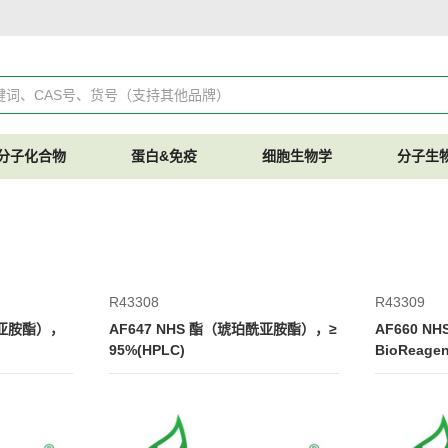
分子化合物
蛋白&免疫
细胞生物学
分子生
R43308
R43309
酰亚胺酯），
AF647 NHS 酯（琥珀酰亚胺酯），≥
AF660 
95%(HPLC)
BioReagen