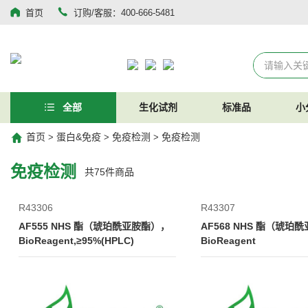
首页
订购/客服：400-666-5481
全部
生化试剂
标准品
小
首页
蛋白&免疫
免疫检测
免疫检测
>
>
>
免疫检测
共
75
件商品
R43306
R43307
AF555 NHS 酯（琥珀酰亚胺酯），
AF568 NHS 酯（琥珀
BioReagent,≥95%(HPLC)
BioReagent