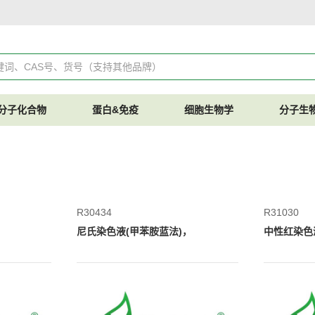
分子化合物
蛋白&免疫
细胞生物学
分子生
R30434
R31030
，
尼氏染色液(甲苯胺蓝法)，
中性红染色液