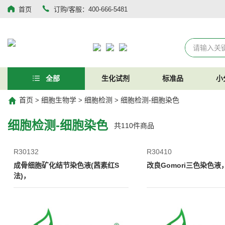
首页
订购/客服：400-666-5481
全部
生化试剂
标准品
小
首页
细胞生物学
细胞检测
细胞检测-细胞染色
>
>
>
细胞检测-细胞染色
共
110
件商品
R30132
R30410
成骨细胞矿化结节染色液(茜素红S
改良Gomori三色染色液
法)，