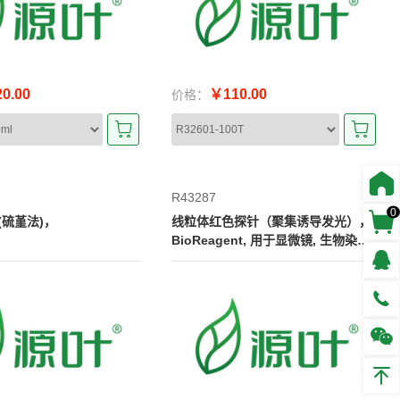
0.00
￥110.00
价格：
R43287
0
(硫堇法)，
线粒体红色探针（聚集诱导发光），
BioReagent, 用于显微镜, 生物染色
剂, ≥98%(HPLC), 50mM in DMSO