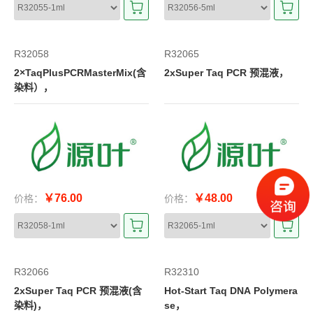
R32058
R32065
2×TaqPlusPCRMasterMix(含
2xSuper Taq PCR 预混液，
染料），
￥76.00
￥48.00
价格：
价格：
R32066
R32310
2xSuper Taq PCR 预混液(含
Hot-Start Taq DNA Polymera
染料)，
se，