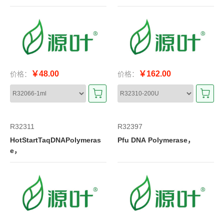
￥48.00
￥162.00
价格：
价格：
R32311
R32397
HotStartTaqDNAPolymeras
Pfu DNA Polymerase，
e，