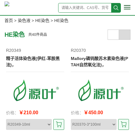
Tog
navi
首页
染色液
HE染色
HE染色
>
>
>
HE染色
共
40
件商品
R20349
R20370
精子活体染色液(伊红-苯胺黑
Mallory磷钨酸苏木素染色液(P
法)，
TAH自然氧化法)，
￥210.00
￥450.00
价格：
价格：