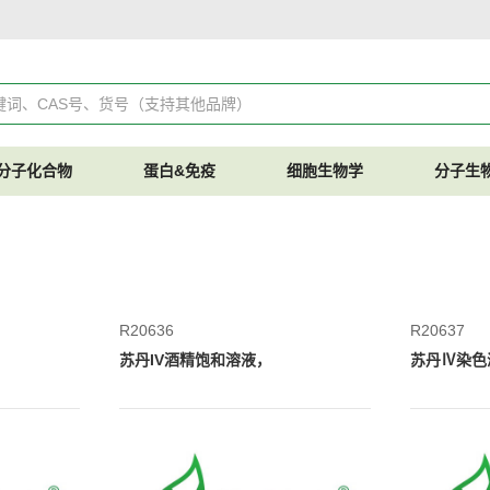
分子化合物
蛋白&免疫
细胞生物学
分子生
R20636
R20637
苏丹IV酒精饱和溶液，
苏丹Ⅳ染色