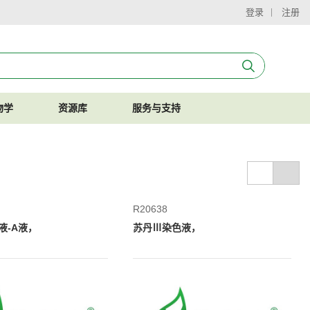
登录
注册
物学
资源库
服务与支持
R20638
液-A液，
苏丹Ⅲ染色液，