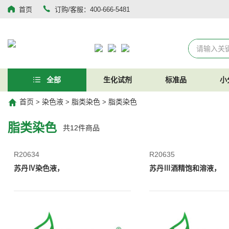
首页
订购/客服：400-666-5481
全部
生化试剂
标准品
小
首页
染色液
脂类染色
脂类染色
>
>
>
脂类染色
共
12
件商品
R20634
R20635
苏丹Ⅳ染色液，
苏丹Ⅲ酒精饱和溶液，