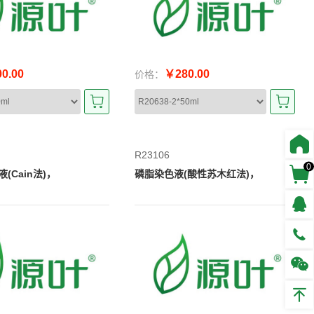
0.00
￥280.00
价格：
R23106
0
(Cain法)，
磷脂染色液(酸性苏木红法)，