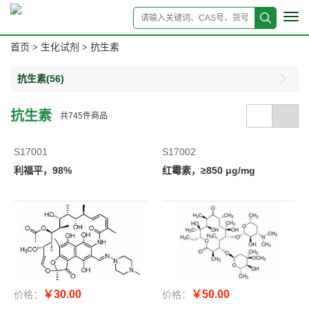
Tog
navi
首页
生化试剂
抗生素
>
>
抗生素
(56)
抗生素
共
745
件商品
S17001
S17002
利福平，98%
红霉素，≥850 μg/mg
￥30.00
￥50.00
价格：
价格：