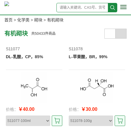
Tog
navi
首页
化学类
砌块
有机砌块
>
>
>
有机砌块
共
50433
件商品
S11077
S11078
DL-乳酸，CP，85%
L-苹果酸，BR，99%
￥40.00
￥30.00
价格：
价格：