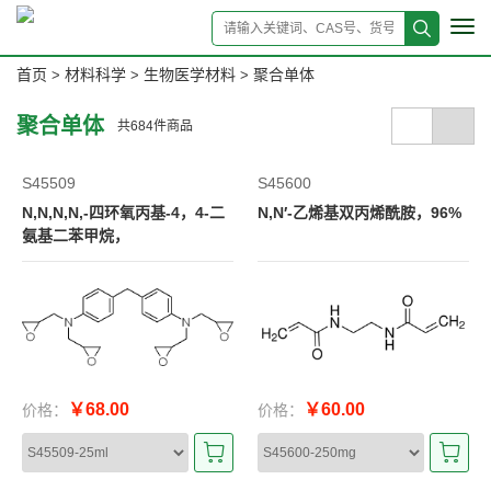
Tog
navi
首页
材料科学
生物医学材料
聚合单体
>
>
>
聚合单体
共
684
件商品
S45509
S45600
N,N,N,N,-四环氧丙基-4，4-二
N,N′-乙烯基双丙烯酰胺，96%
氨基二苯甲烷，
￥68.00
￥60.00
价格：
价格：