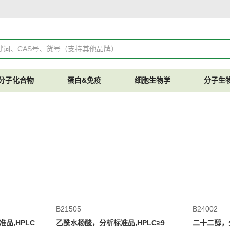
分子化合物
蛋白&免疫
细胞生物学
分子生
B21505
B24002
品,HPLC
乙酰水杨酸，分析标准品,HPLC≥9
二十二醇，分