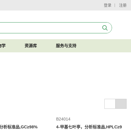
登录
注册
物学
资源库
服务与支持
B24014
析标准品,GC≥98%
4-甲基七叶亭，分析标准品,HPLC≥9