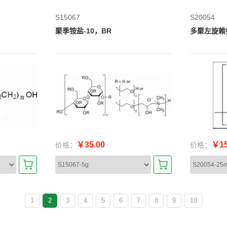
S15067
S20054
聚季铵盐-10，BR
多聚左旋赖
￥35.00
￥15
价格：
价格：
1
2
3
4
5
6
7
8
9
10