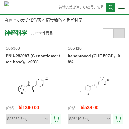
Tog
navi
首页
小分子化合物
信号通路
神经科学
>
>
>
神经科学
共
1228
件商品
S86363
S86410
PNU-282987 (S enantiomer f
Itanapraced (CHF 5074)，9
ree base)，≥98%
8%
￥1360.00
￥539.00
价格：
价格：