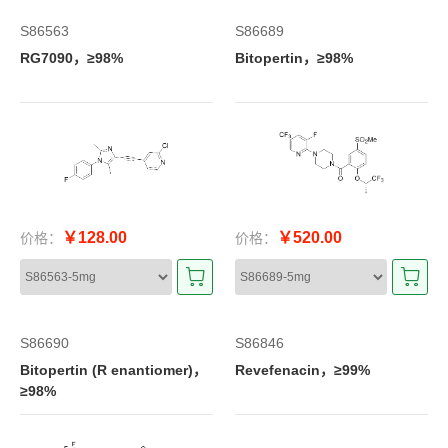
S86563
S86689
RG7090，≥98%
Bitopertin，≥98%
￥128.00
￥520.00
价格：
价格：
S86690
S86846
Bitopertin (R enantiomer)，
Revefenacin，≥99%
≥98%