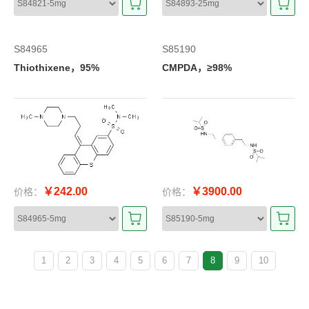
S84965
S85190
Thiothixene，95%
CMPDA，≥98%
￥242.00
￥3900.00
价格：
价格：
1
2
3
4
5
6
7
8
9
10