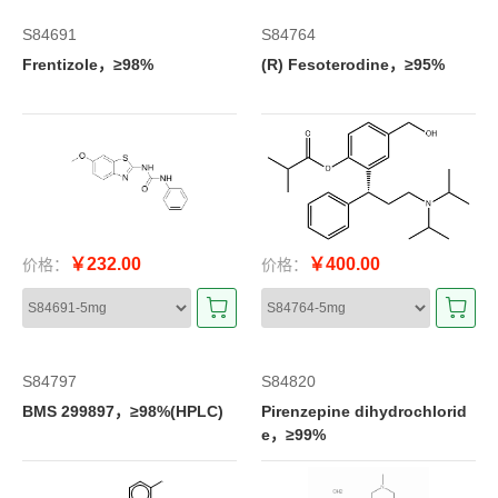
S84691
S84764
Frentizole，≥98%
(R) Fesoterodine，≥95%
￥232.00
￥400.00
价格：
价格：
S84797
S84820
BMS 299897，≥98%(HPLC)
Pirenzepine dihydrochlorid
e，≥99%