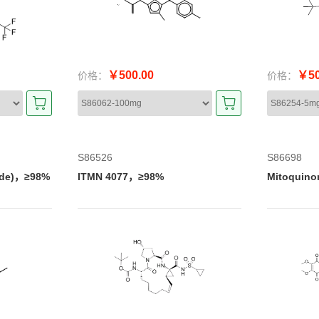
￥500.00
￥50
价格：
价格：
S86526
S86698
ride)，≥98%
ITMN 4077，≥98%
Mitoquino