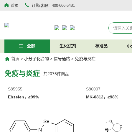
首页
订购/客服：400-666-5481
全部
生化试剂
标准品
小
首页
小分子化合物
信号通路
免疫与炎症
>
>
>
免疫与炎症
共
2075
件商品
S85955
S86007
Ebselen，≥99%
MK-0812，≥98%