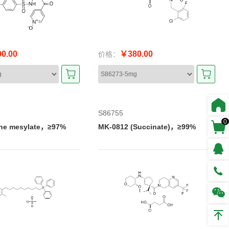
0.00
￥380.00
价格：
S86755
0
ne mesylate，≥97%
MK-0812 (Succinate)，≥99%