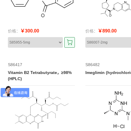
￥300.00
￥890.00
价格：
价格：
S86417
S86482
Vitamin B2 Tetrabutyrate，≥98%
Imeglimin (hydrochlo
(HPLC)