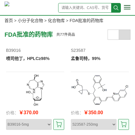
Tog
navi
首页
小分子化合物
化合物库
FDA批准的药物库
>
>
>
FDA批准的药物库
共
77
件商品
B39016
S23587
喷司他丁，HPLC≥98%
孟鲁司特，99%
￥370.00
￥350.00
价格：
价格：