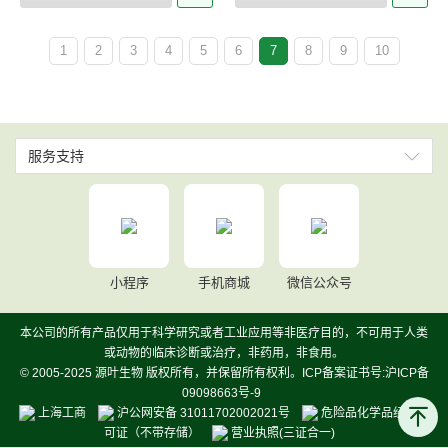
1
2
3
4
5
6
7
8
9
10
服务支持
小程序
手机商城
微信公众号
本公司的所有产品仅用于科学研究或者工业应用等非医疗目的，不可用于人类
或动物的临床诊断或治疗，非药用，非食用。
© 2005-2025 源叶生物 版权所有，并保留所有权利。ICP备案证书号:沪ICP备
09098663号-9
上海工商
沪公网安备 31011702002021号
危险品化学品经营许
可证（不带存储）
营业执照(三证合一)