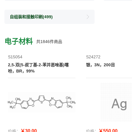
自组装和接触印刷
(499)
电子材料
共
1846
件商品
S15054
S24272
2,5-双(5-叔丁基-2-苯并恶唑基)噻
银，3N，200目
吩，BR，99%
￥30.00
￥550.00
价格：
价格：