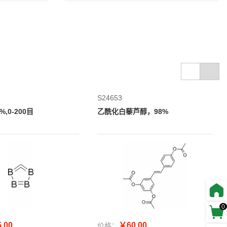
S24653
,0-200目
乙酰化白藜芦醇，98%
0
.00
￥60.00
价格：