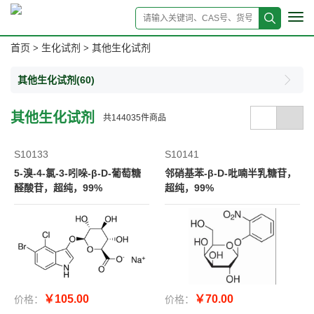
Tog
navi
首页
生化试剂
其他生化试剂
>
>
其他生化试剂
(60)
其他生化试剂
共
144035
件商品
S10133
S10141
5-溴-4-氯-3-吲哚-β-D-葡萄糖
邻硝基苯-β-D-吡喃半乳糖苷，
醛酸苷，超纯，99%
超纯，99%
￥105.00
￥70.00
价格：
价格：