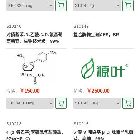
S10146
S10149
对硝基苯-N-乙酰-β-D-氨基葡
复合酶稳定剂AES，BR
萄糖苷，生物技术级，99%
￥150.00
￥2500.00
价格：
价格：
S10213
S10216
4-(2-氨乙基)苯磺酰氟盐酸盐，
5-溴-3-吲哚基-β-D-吡喃半乳糖
97%(HPLC)
苷，高纯，98%