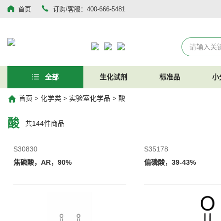
首页
订购/客服：400-666-5481
全部
生化试剂
标准品
小
首页
化学类
实验室化学品
酸
>
>
>
酸
共
144
件商品
S30830
S35178
焦磷酸，AR，90%
偏磷酸，39-43%