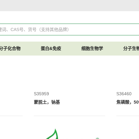
分子化合物
蛋白&免疫
细胞生物学
分子生
S35959
S36460
蒙脱土，钠基
焦磷酸，50