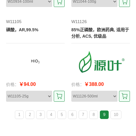
W11105
W11126
碘酸，AR,99.5%
85%正磷酸，欧洲药典, 适用于
分析, ACS, 优级品
￥94.00
￥388.00
价格：
价格：
1
2
3
4
5
6
7
8
9
10