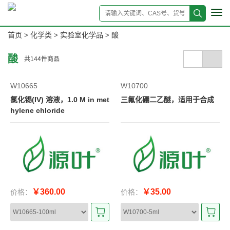
Tog
navi
首页
化学类
实验室化学品
酸
>
>
>
酸
共
144
件商品
W10665
W10700
氯化锡(IV) 溶液，1.0 M in met
三氟化硼二乙醚，适用于合成
hylene chloride
￥360.00
￥35.00
价格：
价格：