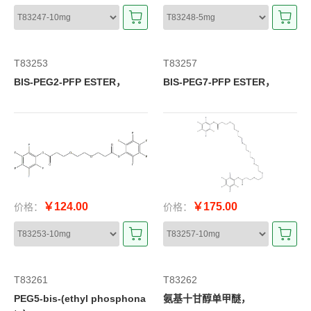
T83253
T83257
BIS-PEG2-PFP ESTER，
BIS-PEG7-PFP ESTER，
￥124.00
￥175.00
价格：
价格：
T83261
T83262
PEG5-bis-(ethyl phosphona
氨基十甘醇单甲醚，