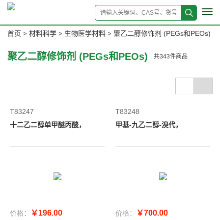
Tog
navi
首页
材料科学
生物医学材料
聚乙二醇修饰剂 (PEGs和PEOs)
>
>
>
聚乙二醇修饰剂 (PEGs和PEOs)
共
343
件商品
T83247
T83248
十二乙二醇单甲醚丙酸，
甲基-九乙二醇-溴代，
￥196.00
￥700.00
价格：
价格：