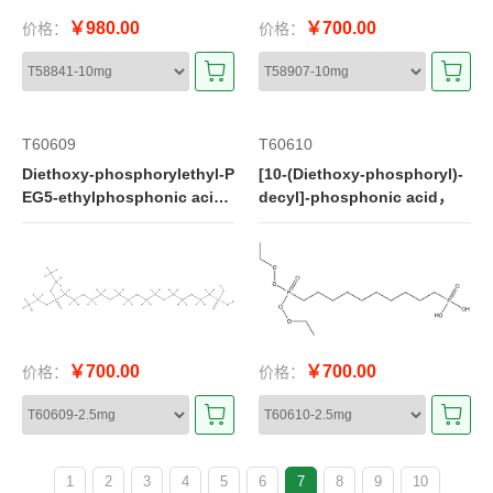
￥980.00
￥700.00
价格：
价格：
T60609
T60610
Diethoxy-phosphorylethyl-P
[10-(Diethoxy-phosphoryl)-
EG5-ethylphosphonic aci
decyl]-phosphonic acid，
d，
￥700.00
￥700.00
价格：
价格：
1
2
3
4
5
6
7
8
9
10