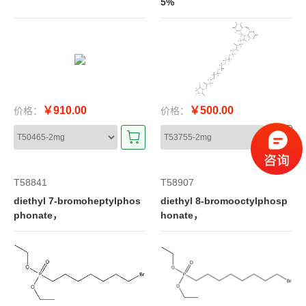
5%
￥910.00
￥500.00
价格：
价格：
T58841
T58907
diethyl 7-bromoheptylphos
diethyl 8-bromooctylphosp
phonate，
honate，