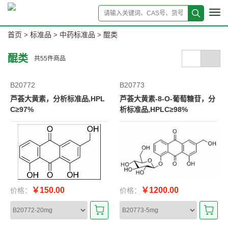
Tog
navi
首页
标准品
中药标准品
醌类
>
>
>
醌类
共
55
件商品
B20772
B20773
芦荟大黄素，分析标准品,HPL
芦荟大黄素-8-O-葡萄糖苷，分
C≥97%
析标准品,HPLC≥98%
￥150.00
￥1200.00
价格：
价格：