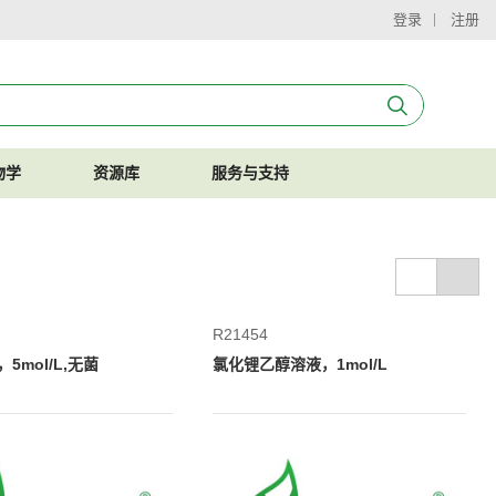
登录
注册
物学
资源库
服务与支持
R21454
5mol/L,无菌
氯化锂乙醇溶液，1mol/L