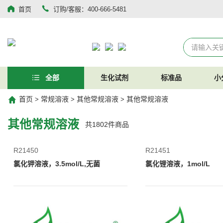
首页
订购/客服：400-666-5481
全部
生化试剂
标准品
小
首页
常规溶液
其他常规溶液
其他常规溶液
>
>
>
其他常规溶液
共
1802
件商品
R21450
R21451
氯化钾溶液，3.5mol/L,无菌
氯化锂溶液，1mol/L