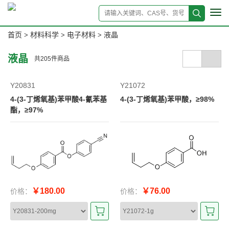
Tog
navi
首页
材料科学
电子材料
液晶
>
>
>
液晶
共
205
件商品
Y20831
Y21072
4-(3-丁烯氧基)苯甲酸4-氰苯基
4-(3-丁烯氧基)苯甲酸，≥98%
酯，≥97%
￥180.00
￥76.00
价格：
价格：