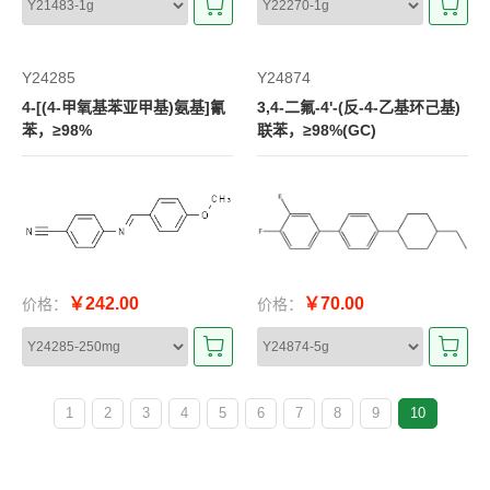
Y24285
Y24874
4-[(4-甲氧基苯亚甲基)氨基]氰
3,4-二氟-4'-(反-4-乙基环己基)
苯，≥98%
联苯，≥98%(GC)
￥242.00
￥70.00
价格：
价格：
1
2
3
4
5
6
7
8
9
10