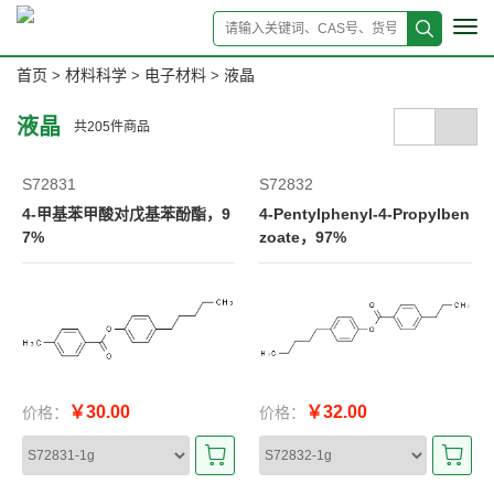
Tog
navi
首页
材料科学
电子材料
液晶
>
>
>
液晶
共
205
件商品
S72831
S72832
4-甲基苯甲酸对戊基苯酚酯，9
4-Pentylphenyl-4-Propylben
7%
zoate，97%
￥30.00
￥32.00
价格：
价格：