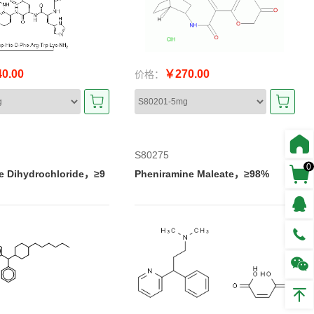
0.00
￥270.00
价格：
S80275
0
ne Dihydrochloride，≥9
Pheniramine Maleate，≥98%