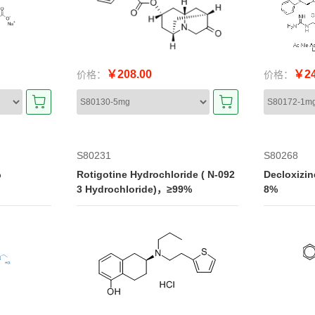
￥208.00
￥24
价格：
价格：
S80231
S80268
%
Rotigotine Hydrochloride ( N-092
Decloxizi
3 Hydrochloride)，≥99%
8%