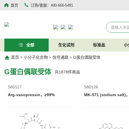
首页
订购/客服：400-666-5481
全部
生化试剂
标准品
小
首页
小分子化合物
信号通路
G蛋白偶联受体
>
>
>
G蛋白偶联受体
共
1878
件商品
S80117
S80126
Arg-vasopressin，≥99%
MK-571 (sodium salt