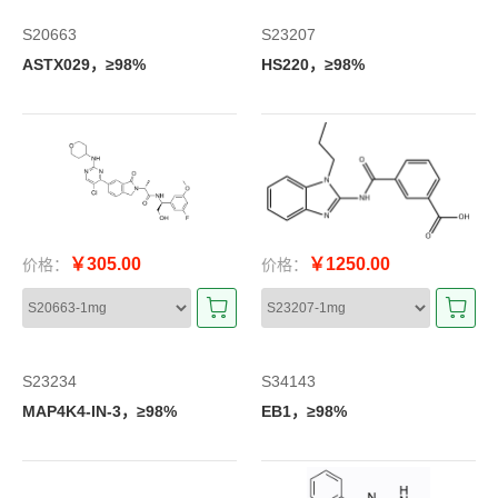
S20663
S23207
ASTX029，≥98%
HS220，≥98%
￥305.00
￥1250.00
价格：
价格：
S23234
S34143
MAP4K4-IN-3，≥98%
EB1，≥98%