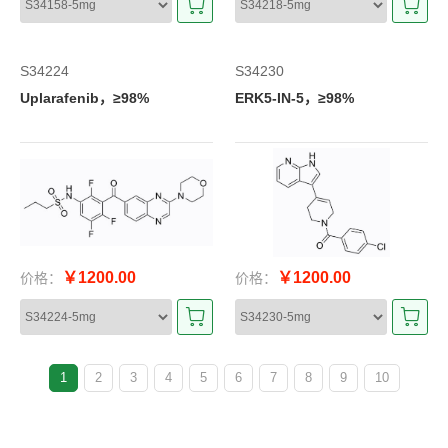
S34224
S34230
Uplarafenib，≥98%
ERK5-IN-5，≥98%
￥1200.00
￥1200.00
价格：
价格：
1
2
3
4
5
6
7
8
9
10