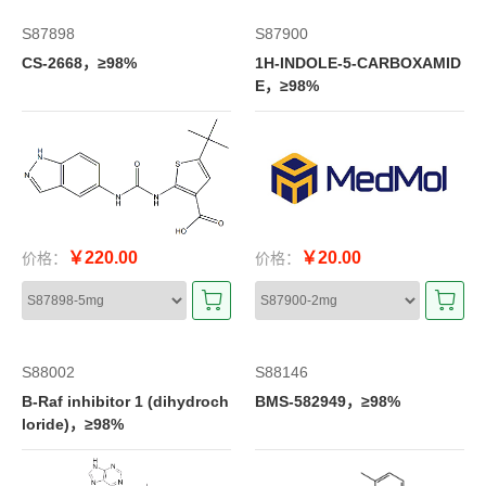
S87898
S87900
CS-2668，≥98%
1H-INDOLE-5-CARBOXAMID
E，≥98%
￥220.00
￥20.00
价格：
价格：
S88002
S88146
B-Raf inhibitor 1 (dihydroch
BMS-582949，≥98%
loride)，≥98%