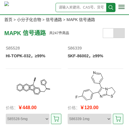
Tog
navi
首页
小分子化合物
信号通路
MAPK 信号通路
>
>
>
MAPK 信号通路
共
247
件商品
S85528
S86339
HI-TOPK-032，≥99%
SKF-86002，≥99%
￥448.00
￥120.00
价格：
价格：