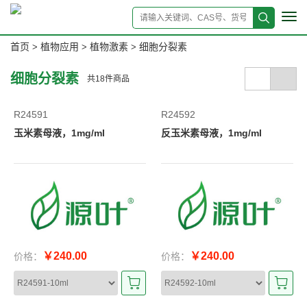
Tog
navi
首页
植物应用
植物激素
细胞分裂素
>
>
>
细胞分裂素
共
18
件商品
R24591
R24592
玉米素母液，1mg/ml
反玉米素母液，1mg/ml
￥240.00
￥240.00
价格：
价格：