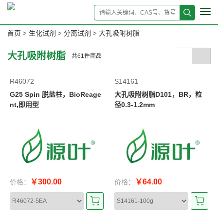
Tog
navi
首页
生化试剂
分离试剂
大孔吸附树脂
>
>
>
大孔吸附树脂
共
61
件商品
R46072
S14161
G25 Spin 脱盐柱，BioReage
大孔吸附树脂D101，BR，粒
nt,即用型
径0.3-1.2mm
￥300.00
￥64.00
价格：
价格：