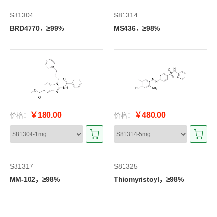
S81304
S81314
BRD4770，≥99%
MS436，≥98%
￥180.00
￥480.00
价格：
价格：
S81317
S81325
MM-102，≥98%
Thiomyristoyl，≥98%