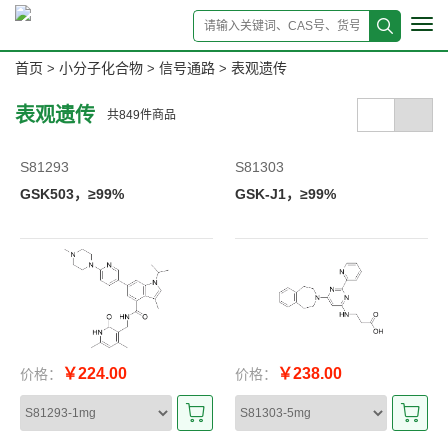
Tog
navi
首页
小分子化合物
信号通路
表观遗传
>
>
>
表观遗传
共
849
件商品
S81293
S81303
GSK503，≥99%
GSK-J1，≥99%
￥224.00
￥238.00
价格：
价格：